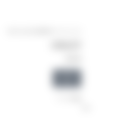
עמוד הבית
/
עגילים
/
HAILEY
Back to products
HAILEY
₪
149.00
להשכרה
להשכרה
קטגוריה:
עגילים
תיאור